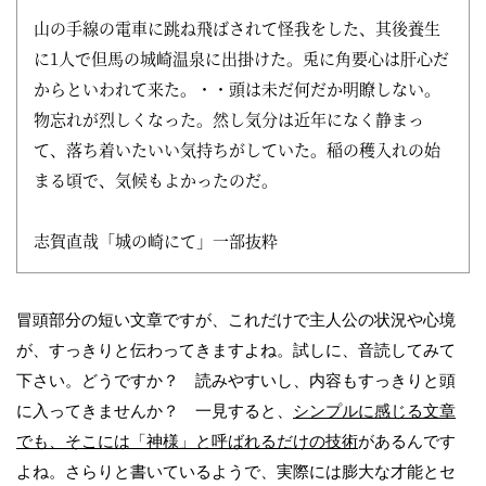
山の手線の電車に跳ね飛ばされて怪我をした、其後養生
に1人で但馬の
城崎温泉に出掛けた。兎に角要心は肝心だ
からといわれて来た。・・
頭は未だ何だか明瞭しない。
物忘れが烈しくなった。然し気分は近年に
なく静まっ
て、落ち着いたいい気持ちがしていた。稲の穫入れの始
まる
頃で、気候もよかったのだ。
志賀直哉「城の崎にて」一部抜粋
冒頭部分の短い文章ですが、これだけで主人公の状況や心境
が、すっきりと伝わってきますよね。試しに、音読してみて
下さい。どうですか？ 読みやすいし、内容もすっきりと頭
に入ってきませんか？ 一見すると、
シンプルに感じる文章
でも、
そこには「神様」と呼ばれるだけの技術
があるんです
よね。さらりと書いているようで、実際には膨大な才能とセ