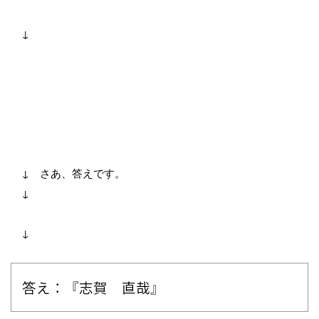
↓
↓ さあ、答えです。
↓
↓
答え：『志賀 直哉』